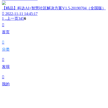
【精品】科达AI+智慧社区解决方案V1.5-20190704（全国版）

2022-11-11 14:45:17
1 ..
上一页
3
4
5
6

首页

分类

发现

我的