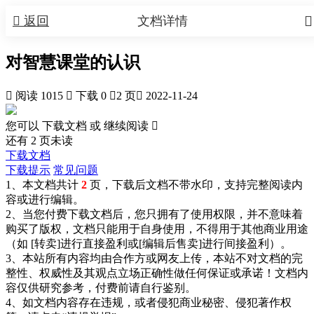


返回
文档详情
对智慧课堂的认识

阅读 1015

下载 0

2 页

2022-11-24
您可以 下载文档 或
继续阅读

还有
2
页未读
下载文档
下载提示
常见问题
1、本文档共计
2
页，下载后文档不带水印，支持完整阅读内
容或进行编辑。
2、当您付费下载文档后，您只拥有了使用权限，并不意味着
购买了版权，文档只能用于自身使用，不得用于其他商业用途
（如 [转卖]进行直接盈利或[编辑后售卖]进行间接盈利）。
3、本站所有内容均由合作方或网友上传，本站不对文档的完
整性、权威性及其观点立场正确性做任何保证或承诺！文档内
容仅供研究参考，付费前请自行鉴别。
4、如文档内容存在违规，或者侵犯商业秘密、侵犯著作权