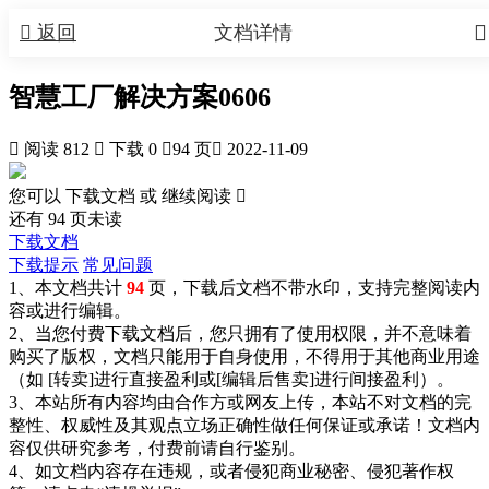


返回
文档详情
智慧工厂解决方案0606

阅读 812

下载 0

94 页

2022-11-09
您可以 下载文档 或
继续阅读

还有
94
页未读
下载文档
下载提示
常见问题
1、本文档共计
94
页，下载后文档不带水印，支持完整阅读内
容或进行编辑。
2、当您付费下载文档后，您只拥有了使用权限，并不意味着
购买了版权，文档只能用于自身使用，不得用于其他商业用途
（如 [转卖]进行直接盈利或[编辑后售卖]进行间接盈利）。
3、本站所有内容均由合作方或网友上传，本站不对文档的完
整性、权威性及其观点立场正确性做任何保证或承诺！文档内
容仅供研究参考，付费前请自行鉴别。
4、如文档内容存在违规，或者侵犯商业秘密、侵犯著作权