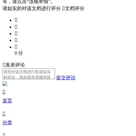
等，请点击“违规举报”。
请如实的对该文档进行评分

文档评分





0
分

发表评论
提交评论

首页

分类
