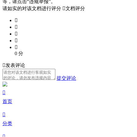
等，请点击“违规举报”。
请如实的对该文档进行评分

文档评分





0
分

发表评论
提交评论

首页

分类
