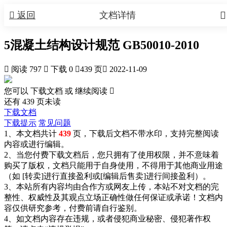


返回
文档详情
5混凝土结构设计规范 GB50010-2010

阅读 797

下载 0

439 页

2022-11-09
您可以 下载文档 或
继续阅读

还有
439
页未读
下载文档
下载提示
常见问题
1、本文档共计
439
页，下载后文档不带水印，支持完整阅读
内容或进行编辑。
2、当您付费下载文档后，您只拥有了使用权限，并不意味着
购买了版权，文档只能用于自身使用，不得用于其他商业用途
（如 [转卖]进行直接盈利或[编辑后售卖]进行间接盈利）。
3、本站所有内容均由合作方或网友上传，本站不对文档的完
整性、权威性及其观点立场正确性做任何保证或承诺！文档内
容仅供研究参考，付费前请自行鉴别。
4、如文档内容存在违规，或者侵犯商业秘密、侵犯著作权