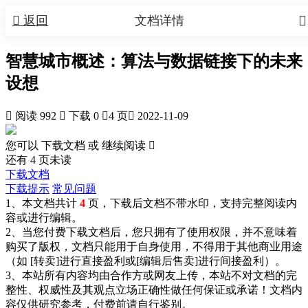


返回
文档详情
智慧城市概述：算法与数据链接下的未来
设想

阅读 992

下载 0

4 页

2022-11-09
您可以 下载文档 或
继续阅读

还有
4
页未读
下载文档
下载提示
常见问题
1、本文档共计
4
页，下载后文档不带水印，支持完整阅读内
容或进行编辑。
2、当您付费下载文档后，您只拥有了使用权限，并不意味着
购买了版权，文档只能用于自身使用，不得用于其他商业用途
（如 [转卖]进行直接盈利或[编辑后售卖]进行间接盈利）。
3、本站所有内容均由合作方或网友上传，本站不对文档的完
整性、权威性及其观点立场正确性做任何保证或承诺！文档内
容仅供研究参考，付费前请自行鉴别。