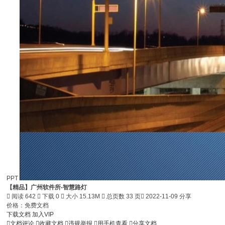
PPT
【精品】广州软件所-智慧路灯

阅读 642

下载 0

大小 15.13M

总页数 33 页

2022-11-09 分享
价格：
免费文档
下载文档
加入VIP

文档评论

收藏文档

违规举报

用手机查看

分享文档