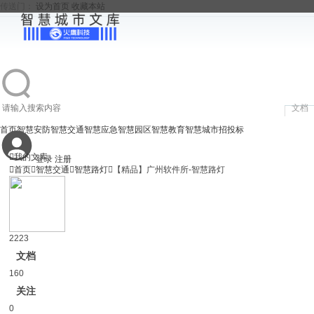
传送门：
设为首页
收藏本站
文档
首页
智慧安防
智慧交通
智慧应急
智慧园区
智慧教育
智慧城市
招投标

我的文库
登录
注册

首页

智慧交通

智慧路灯

【精品】广州软件所-智慧路灯
2223
文档
160
关注
0