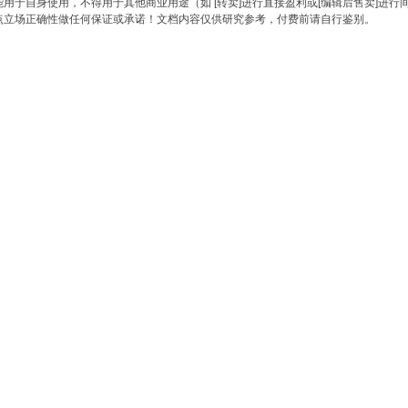
于自身使用，不得用于其他商业用途（如 [转卖]进行直接盈利或[编辑后售卖]进行
点立场正确性做任何保证或承诺！文档内容仅供研究参考，付费前请自行鉴别。
。