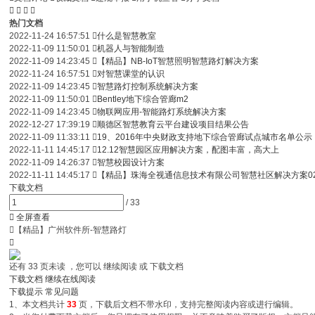




热门文档
2022-11-24 16:57:51

什么是智慧教室
2022-11-09 11:50:01

机器人与智能制造
2022-11-09 14:23:45

【精品】NB-IoT智慧照明智慧路灯解决方案
2022-11-24 16:57:51

对智慧课堂的认识
2022-11-09 14:23:45

智慧路灯控制系统解决方案
2022-11-09 11:50:01

Bentley地下综合管廊m2
2022-11-09 14:23:45

物联网应用-智能路灯系统解决方案
2022-12-27 17:39:19

顺德区智慧教育云平台建设项目结果公告
2022-11-09 11:33:11

19、2016年中央财政支持地下综合管廊试点城市名单公示
2022-11-11 14:45:17

12.12智慧园区应用解决方案，配图丰富，高大上
2022-11-09 14:26:37

智慧校园设计方案
2022-11-11 14:45:17

【精品】珠海全视通信息技术有限公司智慧社区解决方案0
下载文档
/
33

全屏查看

【精品】广州软件所-智慧路灯

还有
33
页未读 ，您可以 继续阅读 或 下载文档
下载文档
继续在线阅读
下载提示
常见问题
1、本文档共计
33
页，下载后文档不带水印，支持完整阅读内容或进行编辑。