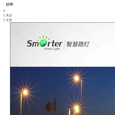
好评
0

关注

主页