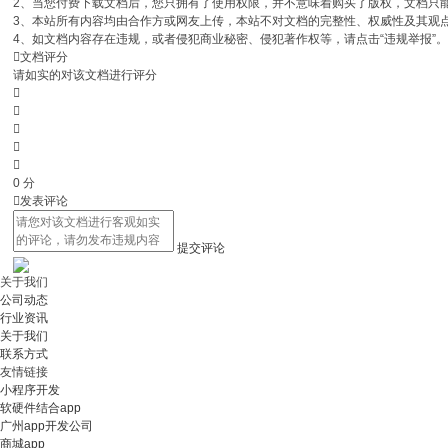
2、当您付费下载文档后，您只拥有了使用权限，并不意味着购买了版权，文档只能用
3、本站所有内容均由合作方或网友上传，本站不对文档的完整性、权威性及其观
4、如文档内容存在违规，或者侵犯商业秘密、侵犯著作权等，请点击“违规举报”

文档评分
请如实的对该文档进行评分





0
分

发表评论
提交评论
关于我们
公司动态
行业资讯
关于我们
联系方式
友情链接
小程序开发
软硬件结合app
广州app开发公司
商城app